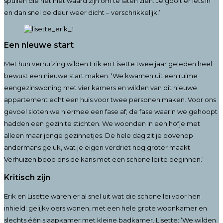
spullen die het niet waard zijn om te laten zien. Je gooit er iets in
en dan snel de deur weer dicht – verschrikkelijk!’
Een nieuwe start
Met hun verhuizing wilden Erik en Lisette twee jaar geleden heel
bewust een nieuwe start maken. ‘We kwamen uit een ruime
eengezinswoning met vier kamers en wilden van dit nieuwe
appartement echt een huis voor twee personen maken. Voor ons
gevoel sloten we hiermee een fase af; de fase waarin we gehoopt
hadden een gezin te stichten. We woonden in een hofje met
alleen maar jonge gezinnetjes. De hele dag zit je bovenop
andermans geluk, wat je eigen verdriet nog groter maakt.
Verhuizen bood ons de kans met een schone lei te beginnen.’
Kritisch zijn
Erik en Lisette waren er al snel uit wat die schone lei voor hen
inhield: gelijkvloers wonen, met een hele grote woonkamer en
slechts één slaapkamer met kleine badkamer. Lisette: ‘We wilden