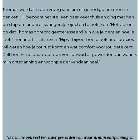
Thomas werd al in een vroeg stadium uitgenodigd om mee te
denken. Hij bezocht het stel een paar keer thuis en ging met hen
op stap om andere [springers]projecten te bekijken. ‘Het viel ons
op dat Thomas oprecht geïnteresseerd is in wie je bent en hoe je
leeft’, herinnert Lisette zich. ‘Hij wil bijvoorbeeld ook heel precies
wil weten hoe je tot rust komt en wat comfort voor jou betekent.
Zelf ben ik me daardoor ook veel bewuster geworden van waar ik
mijn ontspanning en woonplezier vandaan haal.’
‘Ik ben me ook veel bewuster geworden van waar ik mijn ontspanning en