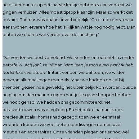
hele interieur tot op het laatste krukje hebben staan voordat we
gingen verhuizen. Alles moest tiptop klaar zijn. Maar zo werkt dat
dus niet; Thomas was daarin onverbiddelijk. ‘Ga er nou eerst maar
eens wonen, ervaren hoe het is. Kijken wat je nog nodig hebt. Dan
praten we daarna wel verder over de inrichting.’
Dat vonden we best vervelend. We konden er toch niet in zonder
eettafel?? ‘
Ach joh’
, zei hij dan, ‘
dan leen je toch even wat? Ik heb
hartstikke veel staan!
’ Irritant vonden we dat toen, we wilden
gewoon allemaal eigen meubels. Maar we hadden ook al bij
vrienden gezien hoe geweldig het uiteindelijk kon worden, dus de
neiging om dan maar op eigen houtje te gaan shoppen hebben
we nooit gehad. We hadden ons gecommitteerd, het
basisvertrouwen was er volledig. En het pakte natuurlijk ook
precies uit zoals Thomas had gezegd: toen we er eenmaal
woonden konden we veel betere beslissingen nemen over
meubels en accessoires. Onze vrienden plagen ons er nog wel